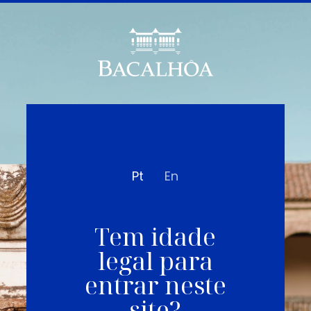
Pt
En
Tem idade
legal para
entrar neste
site?