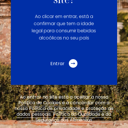
Ao clicar em entrar, está a
confirmar que tem a idade
legal para consumir bebidas
alcoólicas no seu país
Entrar
Ao entrar no site está a aceitar a nossa
Política de Cookies
e a concordar com a
nossa
Política de privacidade e proteção de
dados pessoais
.
Política da Qualidade e da
Segurança dos Alimentos